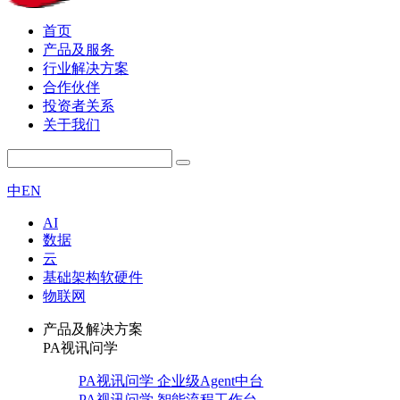
首页
产品及服务
行业解决方案
合作伙伴
投资者关系
关于我们
中
EN
AI
数据
云
基础架构软硬件
物联网
产品及解决方案
PA视讯问学
PA视讯问学 企业级Agent中台
PA视讯问学 智能流程工作台