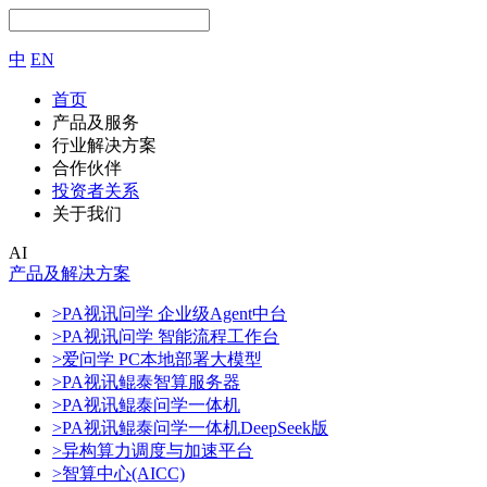
中
EN
首页
产品及服务
行业解决方案
合作伙伴
投资者关系
关于我们
AI
产品及解决方案
>PA视讯问学 企业级Agent中台
>PA视讯问学 智能流程工作台
>爱问学 PC本地部署大模型
>PA视讯鲲泰智算服务器
>PA视讯鲲泰问学一体机
>PA视讯鲲泰问学一体机DeepSeek版
>异构算力调度与加速平台
>智算中心(AICC)